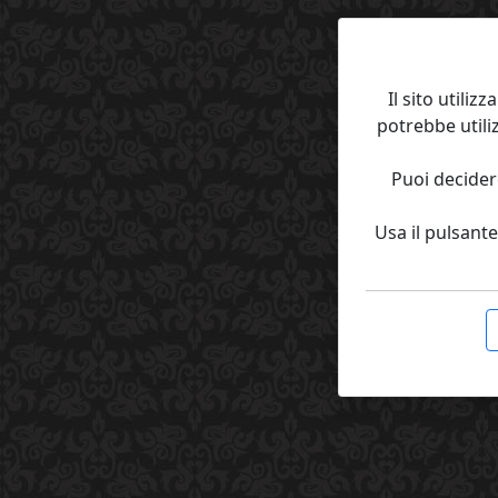
Il sito utili
potrebbe utili
Puoi decider
Usa il pulsante