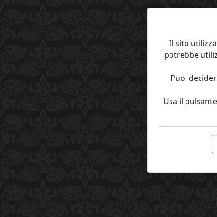
Il sito utili
potrebbe utili
Puoi decider
Usa il pulsante